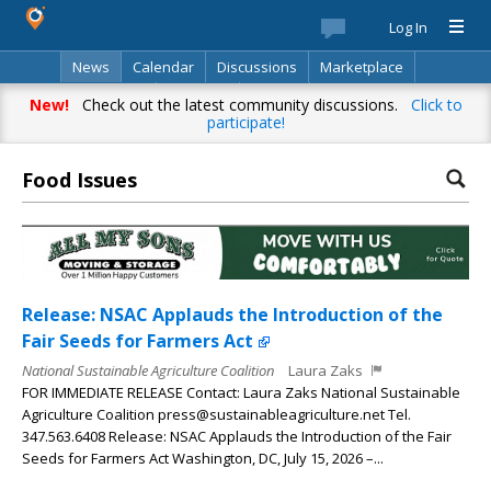
Log In
News
Calendar
Discussions
Marketplace
Classifieds
Directory
Search
New!
Check out the latest community discussions.
Click to
participate!
Food Issues
Release: NSAC Applauds the Introduction of the
Fair Seeds for Farmers Act
National Sustainable Agriculture Coalition
Laura Zaks
FOR IMMEDIATE RELEASE Contact: Laura Zaks National Sustainable
Agriculture Coalition press@sustainableagriculture.net Tel.
347.563.6408 Release: NSAC Applauds the Introduction of the Fair
Seeds for Farmers Act Washington, DC, July 15, 2026 –...