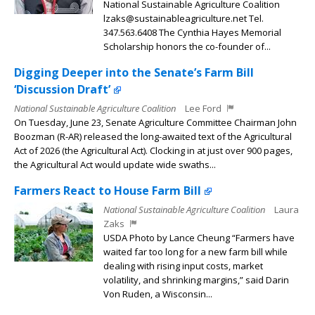
National Sustainable Agriculture Coalition
lzaks@sustainableagriculture.net Tel.
347.563.6408 The Cynthia Hayes Memorial
Scholarship honors the co-founder of...
Digging Deeper into the Senate’s Farm Bill
‘Discussion Draft’
National Sustainable Agriculture Coalition
Lee Ford
On Tuesday, June 23, Senate Agriculture Committee Chairman John
Boozman (R-AR) released the long-awaited text of the Agricultural
Act of 2026 (the Agricultural Act). Clocking in at just over 900 pages,
the Agricultural Act would update wide swaths...
Farmers React to House Farm Bill
National Sustainable Agriculture Coalition
Laura
Zaks
USDA Photo by Lance Cheung “Farmers have
waited far too long for a new farm bill while
dealing with rising input costs, market
volatility, and shrinking margins,” said Darin
Von Ruden, a Wisconsin...