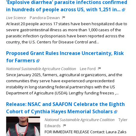
'Explosive diarrhea' parasite infections confirmed
in hundreds of people across US, with 1,251 in...
Live Science
Pandora Dewan
At least 20 people across 17 states have been hospitalized due to
severe gastrointestinal illness as more than 1,000 cases of the
parasitic infection cyclosporiasis have been reported across the
country, the U.S. Centers for Disease Control and...
Proposed Grant Rules Increase Uncertainty, Risk
for Farmers
National Sustainable Agriculture Coalition
Lee Ford
Since January 2025, farmers, agricultural organizations, and the
communities they serve have experienced unprecedented
instability in long-standing federal partnerships with the US
Department of Agriculture (USDA). Lengthy funding freezes ,...
Release: NSAC and SAAFON Celebrate the Eighth
Cohort of Cynthia Hayes Memorial Scholars
National Sustainable Agriculture Coalition
Tyler
Edwards
FOR IMMEDIATE RELEASE Contact: Laura Zaks