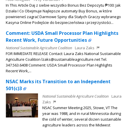
In This Article Daj z siebie wszystko Bonus Bez Depozytu ₱100: Jak
Działa I Co Obejmuje Najlepsze automaty Buy Bonus, w które
powinieneś zagrać Darmowe Spiny dla Stałych Graczy wybranego
Kasyna Online Podejście do bezpieczeństwa i przejrzystości...
Comment: USDA Small Processor Plan Highlights
Recent Work, Future Opportunities
National Sustainable Agriculture Coalition
Laura Zaks
FOR IMMEDIATE RELEASE Contact: Laura Zaks National Sustainable
Agriculture Coalition lzaks@sustainableagriculture.net Tel.
347.563.6408 Comment: USDA Small Processor Plan Highlights
Recent Work,...
NSAC Marks its Transition to an Independent
501(c)3
National Sustainable Agriculture Coalition
Laura
Zaks
NSAC Summer Meeting 2025, Stowe, VT The
year was 1988, and in rural Minnesota during
the cold of winter, several dozen sustainable
agriculture leaders across the Midwest